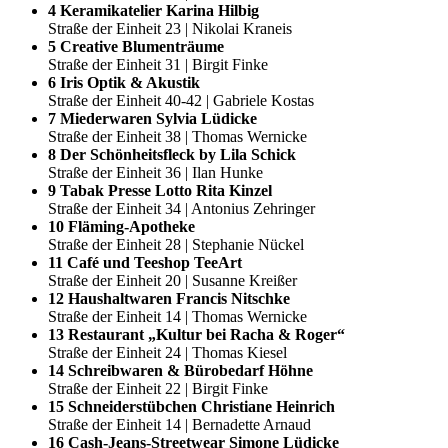
4 Keramikatelier Karina Hilbig
Straße der Einheit 23 | Nikolai Kraneis
5 Creative Blumenträume
Straße der Einheit 31 | Birgit Finke
6 Iris Optik & Akustik
Straße der Einheit 40-42 | Gabriele Kostas
7 Miederwaren Sylvia Lüdicke
Straße der Einheit 38 | Thomas Wernicke
8 Der Schönheitsfleck by Lila Schick
Straße der Einheit 36 | Ilan Hunke
9 Tabak Presse Lotto Rita Kinzel
Straße der Einheit 34 | Antonius Zehringer
10 Fläming-Apotheke
Straße der Einheit 28 | Stephanie Nückel
11 Café und Teeshop TeeArt
Straße der Einheit 20 | Susanne Kreißer
12 Haushaltwaren Francis Nitschke
Straße der Einheit 14 | Thomas Wernicke
13 Restaurant „Kultur bei Racha & Roger“
Straße der Einheit 24 | Thomas Kiesel
14 Schreibwaren & Bürobedarf Höhne
Straße der Einheit 22 | Birgit Finke
15 Schneiderstübchen Christiane Heinrich
Straße der Einheit 14 | Bernadette Arnaud
16 Cash-Jeans-Streetwear Simone Lüdicke