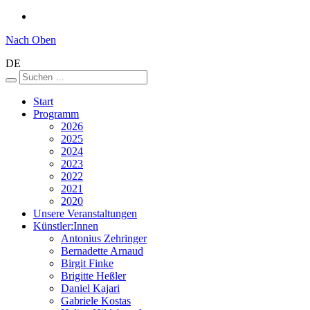
Nach Oben
DE
Start
Programm
2026
2025
2024
2023
2022
2021
2020
Unsere Veranstaltungen
Künstler:Innen
Antonius Zehringer
Bernadette Arnaud
Birgit Finke
Brigitte Heßler
Daniel Kajari
Gabriele Kostas