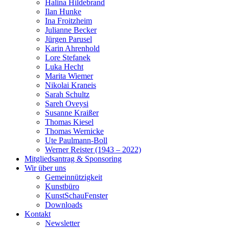
Halina Hildebrand
Ilan Hunke
Ina Froitzheim
Julianne Becker
Jürgen Parusel
Karin Ahrenhold
Lore Stefanek
Luka Hecht
Marita Wiemer
Nikolai Kraneis
Sarah Schultz
Sareh Oveysi
Susanne Kraißer
Thomas Kiesel
Thomas Wernicke
Ute Paulmann-Boll
Werner Reister (1943 – 2022)
Mitgliedsantrag & Sponsoring
Wir über uns
Gemeinnützigkeit
Kunstbüro
KunstSchauFenster
Downloads
Kontakt
Newsletter