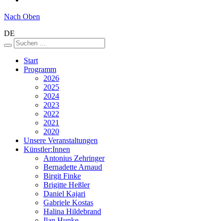
Nach Oben
DE
Start
Programm
2026
2025
2024
2023
2022
2021
2020
Unsere Veranstaltungen
Künstler:Innen
Antonius Zehringer
Bernadette Arnaud
Birgit Finke
Brigitte Heßler
Daniel Kajari
Gabriele Kostas
Halina Hildebrand
Ilan Hunke