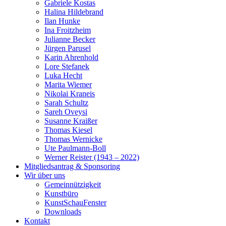
Gabriele Kostas
Halina Hildebrand
Ilan Hunke
Ina Froitzheim
Julianne Becker
Jürgen Parusel
Karin Ahrenhold
Lore Stefanek
Luka Hecht
Marita Wiemer
Nikolai Kraneis
Sarah Schultz
Sareh Oveysi
Susanne Kraißer
Thomas Kiesel
Thomas Wernicke
Ute Paulmann-Boll
Werner Reister (1943 – 2022)
Mitgliedsantrag & Sponsoring
Wir über uns
Gemeinnützigkeit
Kunstbüro
KunstSchauFenster
Downloads
Kontakt