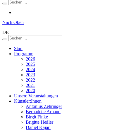
Nach Oben
DE
Start
Programm
2026
2025
2024
2023
2022
2021
2020
Unsere Veranstaltungen
Künstler:Innen
Antonius Zehringer
Bernadette Arnaud
Birgit Finke
Brigitte Heßler
Daniel Kajari