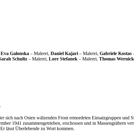
,
Eva Galonska
– Malerei,
Daniel Kajari
– Malerei,
Gabriele Kostas
–
Sarah Schultz
– Malerei,
Lore Stefanek
– Malerei,
Thomas Wernick
e
der sich nach Osten wälzenden Front ermordeten Einsatzgruppen und Si
tember 1941 zusammengetrieben, erschossen und in Massengräbern ver
Er lässt Überlebende zu Wort kommen.