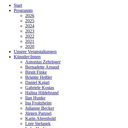
Start
Programm
2026
2025
2024
2023
2022
2021
2020
Unsere Veranstaltungen
Künstler:Innen
Antonius Zehringer
Bernadette Arnaud
Birgit Finke
Brigitte Heßler
Daniel Kajari
Gabriele Kostas
Halina Hildebrand
Ilan Hunke
Ina Froitzheim
Julianne Becker
Jürgen Parusel
Karin Ahrenhold
Lore Stefanek