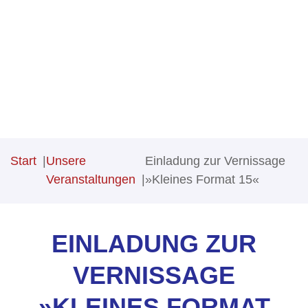
Skip to content
Kunstverein Hoher Fläming
Start
Unsere
Einladung zur Vernissage
Veranstaltungen
»Kleines Format 15«
EINLADUNG ZUR
VERNISSAGE
»KLEINES FORMAT